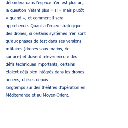
débordera dans l’espace n’en est plus un,
la question n’étant plus « si » mais plutôt
« quand », et comment il sera
appréhendé. Quant à l’enjeu stratégique
des drones, si certains systèmes n’en sont
qu’aux phases de test dans ses versions
militaires (drones sous-marins, de
surface) et doivent relever encore des
défis techniques importants, certains
étaient déjà bien intégrés dans les drones
aériens, utilisés depuis
longtemps sur des théâtres d’opération en
Méditerranée et au Moyen-Orient.
Lors de ses échanges avec l’amiral
Henrique Gouveia E Meilo, chef d’état-
major de la marine portugaise à la table
ronde des chefs d’état-major, l’amiral